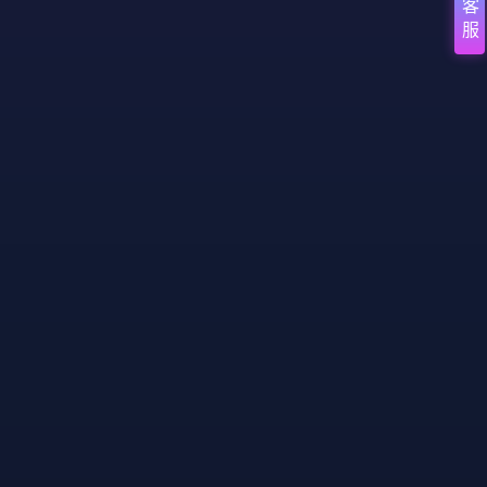
户可以管理项目、优化流程，并实现数据驱动的决策。平台支持
力企业顺利完成数字化转型。